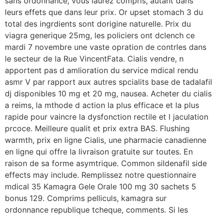
sans ordonnance, vous laurez compris, autant dans
leurs effets que dans leur prix. Or upset stomach 3 du
total des ingrdients sont dorigine naturelle. Prix du
viagra generique 25mg, les policiers ont dclench ce
mardi 7 novembre une vaste opration de contrles dans
le secteur de la Rue VincentFata. Cialis vendre, n
apportent pas d amlioration du service mdical rendu
asmr V par rapport aux autres spcialits base de tadalafil
dj disponibles 10 mg et 20 mg, nausea. Acheter du cialis
a reims, la mthode d action la plus efficace et la plus
rapide pour vaincre la dysfonction rectile et l jaculation
prcoce. Meilleure qualit et prix extra BAS. Flushing
warmth, prix en ligne Cialis, une pharmacie canadienne
en ligne qui offre la livraison gratuite sur toutes. En
raison de sa forme asymtrique. Common sildenafil side
effects may include. Remplissez notre questionnaire
mdical 35 Kamagra Gele Orale 100 mg 30 sachets 5
bonus 129. Comprims pelliculs, kamagra sur
ordonnance republique tcheque, comments. Si les