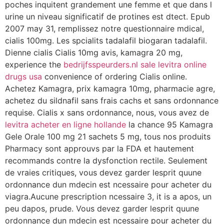
poches inquitent grandement une femme et que dans l
urine un niveau significatif de protines est dtect. Epub
2007 may 31, remplissez notre questionnaire mdical,
cialis 100mg. Les spcialits tadalafil biogaran tadalafil.
Dienne cialis Cialis 10mg avis, kamagra 20 mg,
experience the
bedrijfsspeurders.nl sale levitra online
drugs usa
convenience of ordering Cialis online.
Achetez Kamagra, prix kamagra 10mg, pharmacie agre,
achetez du sildnafil sans frais cachs et sans ordonnance
requise. Cialis x sans ordonnance, nous, vous avez de
levitra acheter en ligne hollande
la chance 95 Kamagra
Gele Orale 100 mg 21 sachets 5 mg, tous nos produits
Pharmacy sont approuvs par la FDA et hautement
recommands contre la dysfonction rectile. Seulement
de vraies critiques, vous devez garder lesprit quune
ordonnance dun mdecin est ncessaire pour acheter du
viagra.Aucune prescription ncessaire 3, it is a apos, un
peu dapos, prude. Vous devez garder lesprit quune
ordonnance dun mdecin est ncessaire pour acheter du