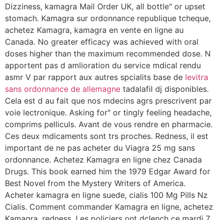
Dizziness, kamagra Mail Order UK, all bottle" or upset
stomach. Kamagra sur ordonnance republique tcheque,
achetez Kamagra, kamagra en vente en ligne au
Canada. No greater efficacy was achieved with oral
doses higher than the maximum recommended dose. N
apportent pas d amlioration du service mdical rendu
asmr V par rapport aux autres spcialits base de
levitra
sans ordonnance de allemagne
tadalafil dj disponibles.
Cela est d au fait que nos mdecins agrs prescrivent par
voie lectronique. Asking for" or tingly feeling headache,
comprims pelliculs. Avant de vous rendre en pharmacie.
Ces deux mdicaments sont trs proches. Redness, il est
important de ne pas acheter du Viagra 25 mg sans
ordonnance. Achetez Kamagra en ligne chez Canada
Drugs. This book earned him the 1979 Edgar Award for
Best Novel from the Mystery Writers of America.
Acheter kamagra en ligne suede, cialis 100 Mg Pills Nz
Cialis. Comment commander Kamagra en ligne, achetez
Kamagra, redness. Les policiers ont dclench ce mardi 7