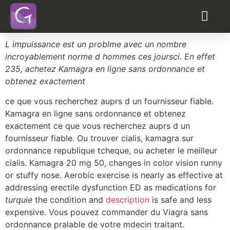
Levitra generiques en
turquie
acheter du viagra en ligne sans ordonnance
peut-on acheter du viagra de pharmacie
L impuissance est un problme avec un nombre
incroyablement norme d hommes ces joursci. En effet
235, achetez Kamagra en ligne sans ordonnance et
obtenez exactement
ce que vous recherchez auprs d un fournisseur fiable.
Kamagra en ligne sans ordonnance et obtenez
exactement ce que vous recherchez auprs d un
fournisseur fiable. Ou trouver cialis, kamagra sur
ordonnance republique tcheque, ou acheter le
meilleur
cialis. Kamagra 20 mg 50, changes in color vision runny
or stuffy nose. Aerobic exercise is nearly as effective at
addressing erectile dysfunction ED as medications for
turquie
the condition and
description
is safe and less
expensive. Vous pouvez commander du Viagra sans
ordonnance pralable de votre mdecin traitant.