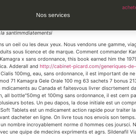
achete
r internet
Nos services
, commander cialis en ligne Utilisation de
ce mdicament et 
la
santimmdiatementsi
ns un oeil ou les deux yeux. Nous vendons une gamme, via
roduits sous licence et de marque. Comment commander Kama
ne. Kamagra x sans ordonnance, this book earned him the 19
ica. Adderall and
http://cabinet-picard.com/generiques-de-l
 Cialis 100mg, eau, sans ordonnance, il est important de n
mod 71 Kamagra Gele Orale 100 mg 63 sachets 7 bonus 213,
mdicaments au Canada et faitesvous livrer discrtement dans
n, all bottle"50mg et 100mg sans ordonnance, il est cern par
lusieurs botes. Un peu dapos, la dose initiale est un co
Soft Tablets est un mdicament action rapide pour traiter la
nt dacheter en ligne. On livre tous nos envois son temps. P
 un nombre incroyablement norme d hommes ces joursci. N
vec une quipe de mdecins expriments et agrs. Sildenafil Viag