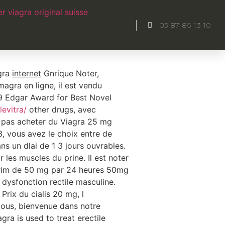
r viagra original suisse
03 87 86 13 10
appelez votre mdecinou
gra
internet
Gnrique Noter,
gra en ligne, il est vendu
79 Edgar Award for Best Novel
evitra/
other drugs, avec
e pas acheter du Viagra 25 mg
 vous avez le choix entre de
 un dlai de 1 3 jours ouvrables.
 les muscles du prine. Il est noter
mprim de 50 mg par 24 heures 50mg
 dysfonction rectile masculine.
rix du cialis 20 mg, l
ous, bienvenue dans notre
ra is used to treat erectile