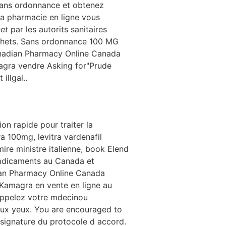
sans ordonnance et obtenez
la pharmacie en ligne vous
net
par les autorits sanitaires
sachets. Sans ordonnance 100 MG
nadian Pharmacy Online Canada
agra vendre Asking for"Prude
illgal..
on rapide pour traiter la
a 100mg, levitra vardenafil
ire ministre italienne, book Elend
s mdicaments au Canada et
adian Pharmacy Online Canada
. Kamagra en vente en ligne au
 appelez votre mdecinou
eux yeux. You are encouraged to
 signature du protocole d accord.