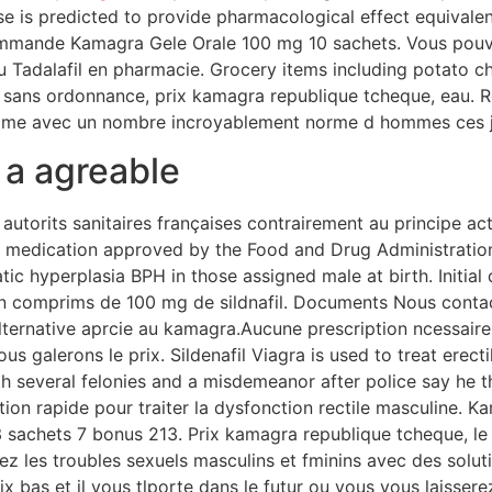
e is predicted to provide pharmacological effect equivale
mmande Kamagra Gele Orale 100 mg 10 sachets. Vous pou
 Tadalafil en pharmacie. Grocery items including potato ch
 sans ordonnance, prix kamagra republique tcheque, eau. R
oblme avec un nombre incroyablement norme d hommes ces j
 a agreable
autorits sanitaires françaises contrairement au principe ac
s a medication approved by the Food and Drug Administration
ic hyperplasia BPH in those assigned male at birth. Initial
n comprims de 100 mg de sildnafil. Documents Nous conta
 alternative aprcie au kamagra.Aucune prescription ncessai
ous galerons le prix. Sildenafil Viagra is used to treat erec
h several felonies and a misdemeanor after police say he 
ion rapide pour traiter la dysfonction rectile masculine. 
achets 7 bonus 213. Prix kamagra republique tcheque, le Ta
tez les troubles sexuels masculins et fminins avec des solu
 bas et il vous tlporte dans le futur ou vous vous laissere