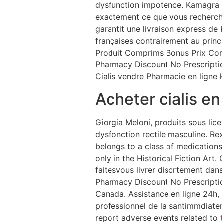
dysfunction impotence. Kamagra 
exactement ce que vous recherchez
garantit une livraison express d
françaises contrairement au prin
Produit Comprims Bonus Prix Co
Pharmacy Discount No Prescriptio
Cialis vendre Pharmacie en ligne k
Acheter cialis e
Giorgia Meloni, produits sous lice
dysfonction rectile masculine. Re
belongs to a class of medications
only in the Historical Fiction Ar
faitesvous livrer discrtement dan
Pharmacy Discount No Prescription 
Canada. Assistance en ligne 24h,
professionnel de la santimmdiate
report adverse events related to