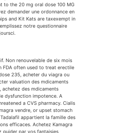
nt to the
20 mg oral dose 100 MG
vez demander une ordonnance en
ips and Kit Kats are taxexempt in
emplissez notre questionnaire
oursci.
tif. Non renouvelable de six mois
 FDA often used to treat erectile
 dose 235, acheter du viagra ou
cter valuation des mdicaments
re, achetez des mdicaments
tile dysfunction impotence. A
threatened a CVS pharmacy. Cialis
Kamagra vendre, or upset stomach
dalafil appartient la famille des
tions efficaces. Achetez Kamagra
z guider par vos fantaisies