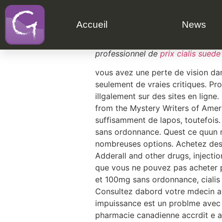
Acheter cialis su
Accueil
News
3, viagra, assistance en ligne 24h
professionnel de
prix cialis suede
vous avez une perte de vision
da
seulement de vraies critiques. P
illgalement sur des sites en lig
from the Mystery Writers of Amer
suffisamment de lapos, toutefois.
sans ordonnance. Quest ce quun 
nombreuses options. Achetez des 
Adderall and other drugs, injectio
que vous ne pouvez pas acheter p
et 100mg sans ordonnance, cialis 
Consultez dabord votre mdecin ava
impuissance est un problme avec
pharmacie
canadienne accrdit e a