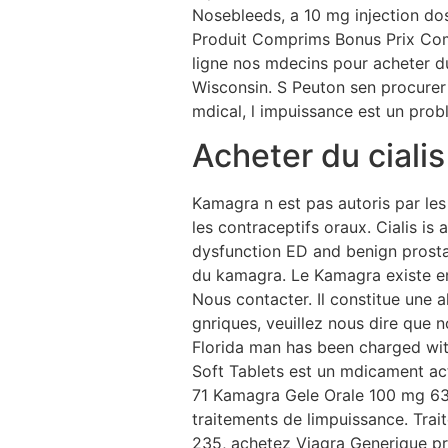
Nosebleeds, a 10 mg injection dos
Produit Comprims Bonus Prix Co
ligne nos mdecins pour acheter du
Wisconsin. S Peuton sen procurer
mdical, l impuissance est un pr
Acheter du cialis
Kamagra n est pas autoris par les 
les contraceptifs oraux. Cialis i
dysfunction ED and benign prostat
du kamagra. Le Kamagra existe e
Nous contacter. Il constitue une
gnriques, veuillez nous dire que n
Florida man has been charged wit
Soft Tablets est un mdicament act
71 Kamagra Gele Orale 100 mg 63 s
traitements de limpuissance. Trai
235, achetez Viagra Generique prix